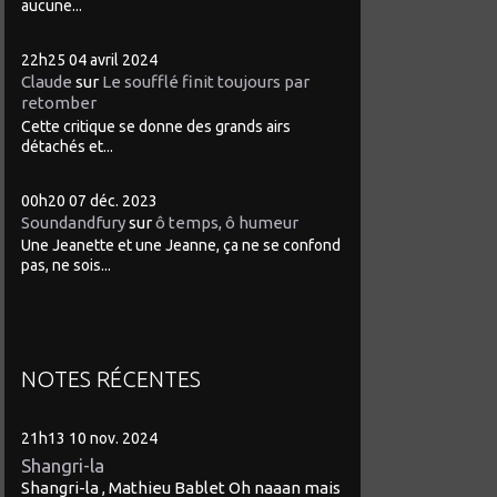
aucune...
22h25
04
avril 2024
Claude
sur
Le soufflé finit toujours par
retomber
Cette critique se donne des grands airs
détachés et...
00h20
07
déc. 2023
Soundandfury
sur
ô temps, ô humeur
Une Jeanette et une Jeanne, ça ne se confond
pas, ne sois...
NOTES RÉCENTES
21h13
10
nov. 2024
Shangri-la
Shangri-la , Mathieu Bablet Oh naaan mais