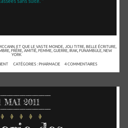
lassées sans suite. "
MCCANN
,
ET QUE LE VASTE MONDE
,
JOLI TITRE
,
BELLE ÉCRITURE
,
MBRE
,
FRÈRE
,
AMITIÉ
,
FEMME
,
GUERRE
,
IRAK
,
FUNAMBULE
,
NEW
YORK
NENT
CATÉGORIES :
PHARMACIE
4
COMMENTAIRES
1
MAI 2011