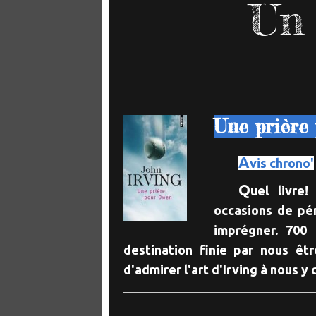
Un 
Une prière 
A
vis chrono'
Q
uel livre
occasions de pé
imprégner. 700
destination finie par nous êt
d'admirer l'art d'Irving à nous y 