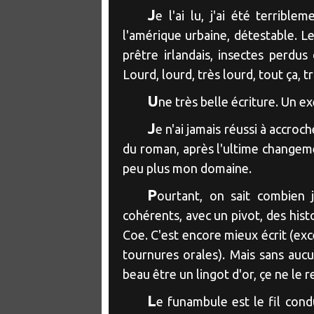
J
e l'ai lu, j'ai été terribl
l'amérique urbaine, détestable. L
prêtre irlandais, insectes perdus
Lourd, lourd, très lourd, tout ça, t
U
ne très belle écriture. Un e
J
e n'ai jamais réussi à accroc
du roman, après l'ultime changem
peu plus mon domaine.
P
ourtant, on sait combien 
cohérents, avec un pivot, des hist
Coe. C'est encore mieux écrit (exc
tournures orales). Mais sans aucu
beau être un lingot d'or, çe ne le r
L
e funambule est le fil conduc