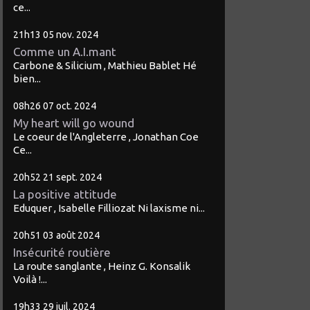
ce...
21h13
05
nov. 2024
Comme un A.I.mant
Carbone & Silicium , Mathieu Bablet Hé
bien...
08h26
07
oct. 2024
My heart will go wound
Le coeur de l'Angleterre , Jonathan Coe
Ce...
20h52
21
sept. 2024
La positive attitude
Eduquer , Isabelle Filliozat Ni laxisme ni...
20h51
03
août 2024
Insécurité routière
La route sanglante , Heinz G. Konsalik
Voilà !...
19h33
29
juil. 2024