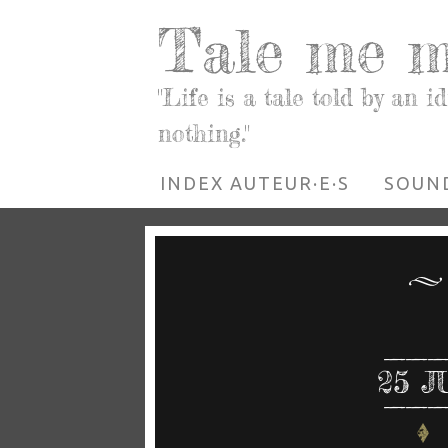
Tale me 
"Life is a tale told by an id
nothing."
INDEX AUTEUR·E·S
SOUND
25
J