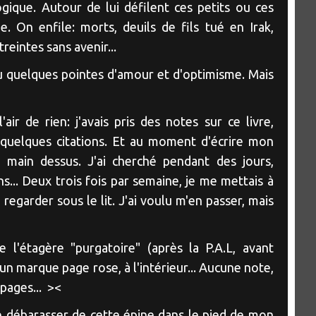
ique. Autour de lui défilent ces petits ou ces
 On enfile: morts, deuils de fils tué en Irak,
reintes sans avenir...
 eu quelques pointes d'amour et d'optimisme. Mais
l'air de rien: j'avais pris des notes sur ce livre,
quelques citations. Et au moment d'écrire mon
a main dessus. J'ai cherché pendant des jours,
s... Deux trois fois par semaine, je me mettais à
regarder sous le lit. J'ai voulu m'en passer, mais
e l'étagère "purgatoire" (après la P.A.L, avant
, un marque page rose, à l'intérieur... Aucune note,
 pages... ><
e débarasser de cette épine dans le pied de mon