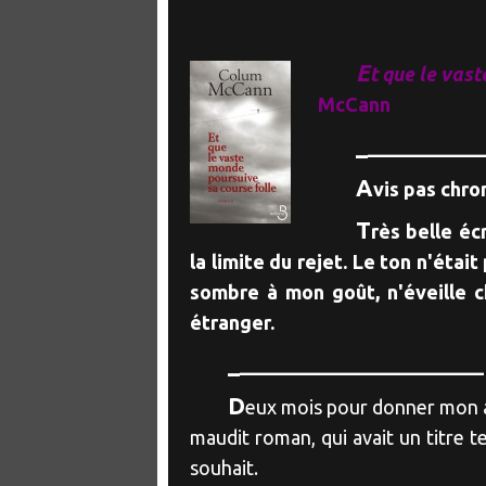
E
t que le vas
McCann
_
____________
A
vis pas chro
T
rès belle éc
la limite du rejet. Le ton n'était
sombre à mon goût, n'éveille c
étranger.
_
_________________________
D
eux mois pour donner mon avi
maudit roman, qui avait un titre 
souhait.