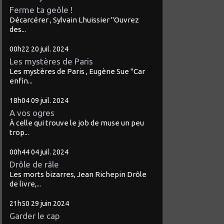
Ferme ta geôle !
Décarcérer , Sylvain Lhuissier "Ouvrez
des...
00h22
20
juil. 2024
Les mystères de Paris
Les mystères de Paris , Eugène Sue "Car
enfin...
18h04
09
juil. 2024
A vos ogres
À celle qui trouve le job de muse un peu
trop...
00h44
04
juil. 2024
Drôle de râle
Les morts bizarres, Jean Richepin Drôle
de livre,...
21h50
29
juin 2024
Garder le cap