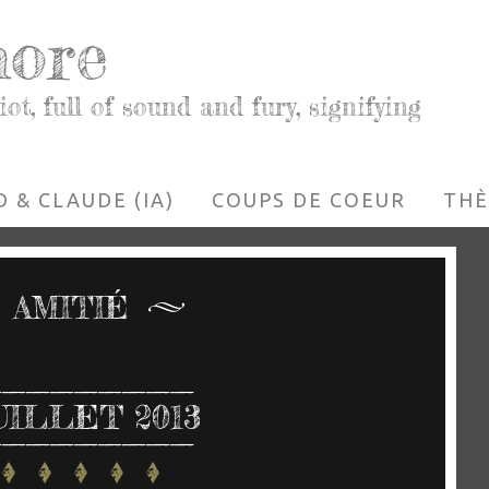
more
iot, full of sound and fury, signifying
 & CLAUDE (IA)
COUPS DE COEUR
THÈ
AMITIÉ
UILLET 2013