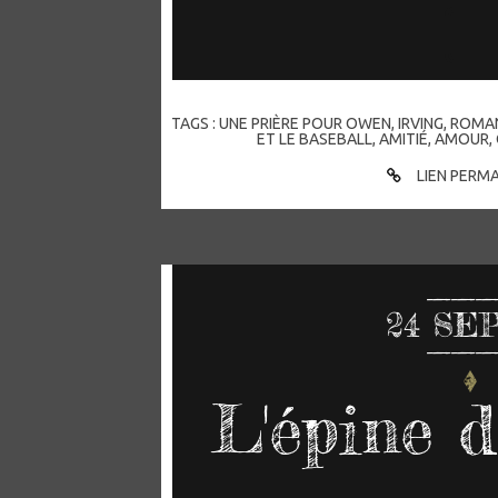
TAGS :
UNE PRIÈRE POUR OWEN
,
IRVING
,
ROMA
ET LE BASEBALL
,
AMITIÉ
,
AMOUR
,
LIEN PERM
24
SEP
L'épine 