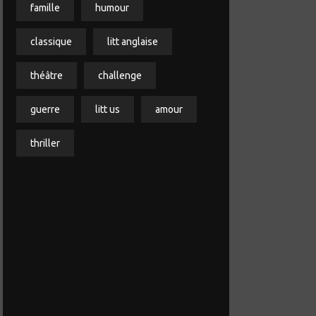
famille
humour
classique
litt anglaise
théâtre
challenge
guerre
litt us
amour
thriller