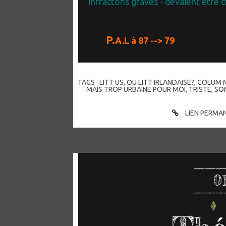
infractons graves - devaient être c
P.
A.L à
87
--> 79
TAGS :
LITT US
,
OU LITT IRLANDAISE?
,
COLUM 
MAIS TROP URBAINE POUR MOI
,
TRISTE
,
SO
LIEN PERMA
0