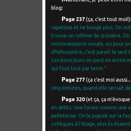
blog:
P
age 237
(ça, c'est tout moi!)
rapetisse et ne bouge plus. On oubl
trouve un rythme de croisière. On 
reconnaissance vocale, ou pour jou
d'hélicoptère, c'est pareil: le seul
Les bons jours on peut en écrire m
qui fout tout par terre."
P
age 277
(ça c'est moi aussi...
cinq minutes, quand elle servait déj
P
age 320
(et ça, ça m'évoque
en délits. Une forme comme une aut
pelleteuse. On le jugeait sur la faç
collègues à l'étage, plus ils étaie