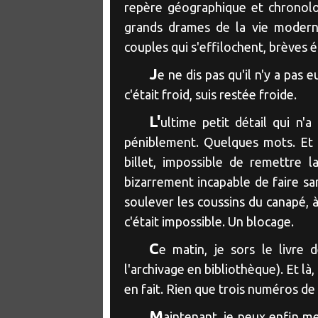
repère géographique et chronolog
grands drames de la vie moderne.
couples qui s'effilochent, brèves ét
J
e ne dis pas qu'il n'y a pas
c'était froid, suis restée froide.
L'
ultime petit détail qui n'a 
péniblement. Quelques mots. Et 
billet, impossible de remettre l
bizarrement incapable de faire san
soulever les coussins du canapé, à 
c'était impossible. Un blocage.
C
e matin, je sors le livre d
l'archivage en bibliothèque). Et là
en fait. Rien que trois numéros de
M
aintenant, je peux enfin m